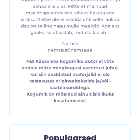
sõnad siia üles. Mitte et ma nüüd
maailmaparandajaks tahaks hakata aga
siiski… Maitse üle ei vaielda ehk selle lauliku
sisu on selline nagu mulle meeldib. Aga eks
igaüks ise otsustab, mida ta laulab …
Nemsa
nemsa(at)nemsa.ee
NB! Käesoleva kogumiku autor ei võta
endale mitte mingisugust vastutust juhul,
kui siin avaldatud materjalid ei ole
vastavuses originaaltekstide ja/või -
saateakordidega.
Kogumik on mõeldud ainult isiklikuks
kasutamiseks!
Populaarsed