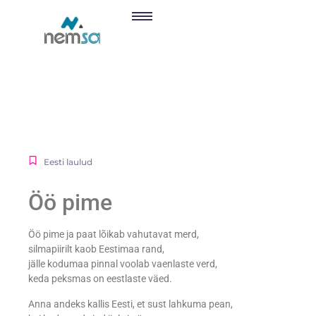
Eesti laulud
Öö pime
Öö pime ja paat lõikab vahutavat merd,
silmapiirilt kaob Eestimaa rand,
jälle kodumaa pinnal voolab vaenlaste verd,
keda peksmas on eestlaste väed.
Anna andeks kallis Eesti, et sust lahkuma pean,