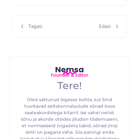
Tagasi
Edasi
Nemsa
Founder & Editor
Tere!
Oled sattunud õigesse kohta, kui Sind
huvitavad seltskonnalaulude sõnad koos
saateakordidega kitarril. Ise vahel netist
sõnu ja akorde otsides jõudsin tõdemuseni,
et normaalseid (vigadeta tabid, sõnad jms)
lehti on pagana vähe. Siis paningi enda
kogutud ja täiendatud/parandatud tabidega