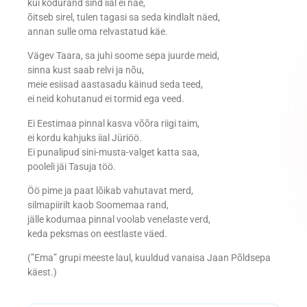
kui kodurand sind iial ei näe,
õitseb sirel, tulen tagasi sa seda kindlalt näed,
annan sulle oma relvastatud käe.
Vägev Taara, sa juhi soome sepa juurde meid,
sinna kust saab relvi ja nõu,
meie esiisad aastasadu käinud seda teed,
ei neid kohutanud ei tormid ega veed.
Ei Eestimaa pinnal kasva võõra riigi taim,
ei kordu kahjuks iial Jüriöö.
Ei punalipud sini-musta-valget katta saa,
pooleli jäi Tasuja töö.
Öö pime ja paat lõikab vahutavat merd,
silmapiirilt kaob Soomemaa rand,
jälle kodumaa pinnal voolab venelaste verd,
keda peksmas on eestlaste väed.
(”Ema” grupi meeste laul, kuuldud vanaisa Jaan Põldsepa
käest.)