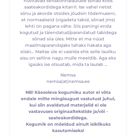
huvitavad seltskonnalaulude sõnad koos
saateakordidega kitarril. Ise vahel netist
sõnu ja akorde otsides jõudsin tõdemuseni,
et normaalseid (vigadeta tabid, sõnad jms)
lehti on pagana vähe. Siis paningi enda
kogutud ja täiendatud/parandatud tabidega
sõnad siia üles. Mitte et ma nüüd
maailmaparandajaks tahaks hakata aga
siiski… Maitse üle ei vaielda ehk selle lauliku
sisu on selline nagu mulle meeldib. Aga eks
igaüks ise otsustab, mida ta laulab …
Nemsa
nemsa(at)nemsa.ee
NB! Käesoleva kogumiku autor ei võta
endale mitte mingisugust vastutust juhul,
kui siin avaldatud materjalid ei ole
vastavuses originaaltekstide ja/või -
saateakordidega.
Kogumik on mõeldud ainult isiklikuks
kasutamiseks!