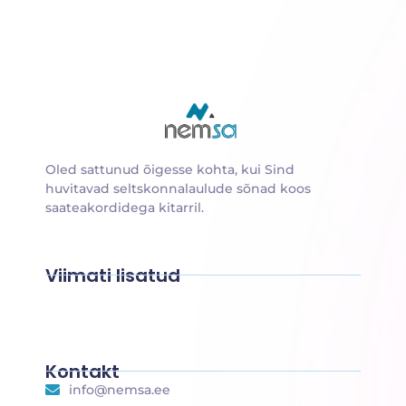
Oled sattunud õigesse kohta, kui Sind
huvitavad seltskonnalaulude sõnad koos
saateakordidega kitarril.
Viimati lisatud
Suusalumi
Sulle, emake
Sokukene
Rongisõit
Päkapikk
Põdra maja
Kontakt
info@nemsa.ee