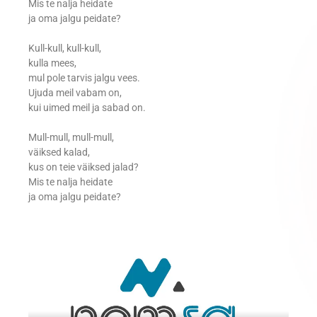
Mis te nalja heidate
ja oma jalgu peidate?
Kull-kull, kull-kull,
kulla mees,
mul pole tarvis jalgu vees.
Ujuda meil vabam on,
kui uimed meil ja sabad on.
Mull-mull, mull-mull,
väiksed kalad,
kus on teie väiksed jalad?
Mis te nalja heidate
ja oma jalgu peidate?