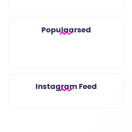
Populaarsed
Mull-mull-mull-mull, väiksed
kalad
Instagram Feed