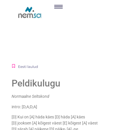
Eesti laulud
Peldikulugu
Normaalne Seltskond
intro: [D;A;D;A]
[D] Kui on [A] häda käes [D] häda [A] käes
[D] jooksen [A] kõigest väest [E] kõigest [A] väest
[D] särab [A] päikene [D] päike- [A] -ne