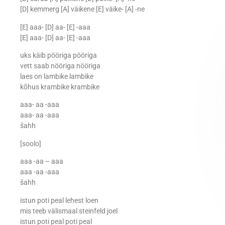
[D] kemmerg [A] väikene [E] väike- [A] -ne
[E] aaa- [D] aa- [E] -aaa
[E] aaa- [D] aa- [E] -aaa
uks käib pööriga pööriga
vett saab nööriga nööriga
laes on lambike lambike
kõhus krambike krambike
aaa- aa -aaa
aaa- aa -aaa
šahh
[soolo]
aaa -aa – aaa
aaa -aa -aaa
šahh
istun poti peal lehest loen
mis teeb välismaal steinfeld joel
istun poti peal poti peal