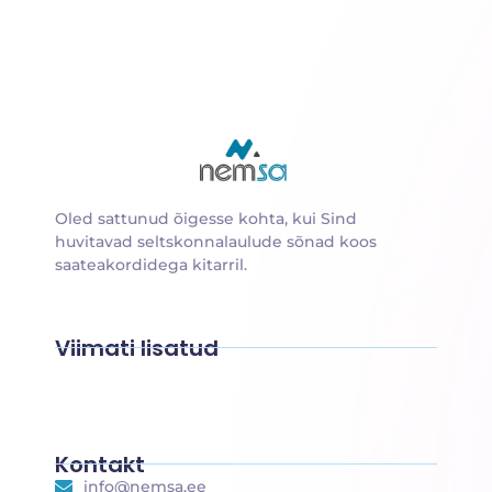
Oled sattunud õigesse kohta, kui Sind
huvitavad seltskonnalaulude sõnad koos
saateakordidega kitarril.
Viimati lisatud
Suusalumi
Sulle, emake
Sokukene
Rongisõit
Päkapikk
Põdra maja
Kontakt
info@nemsa.ee