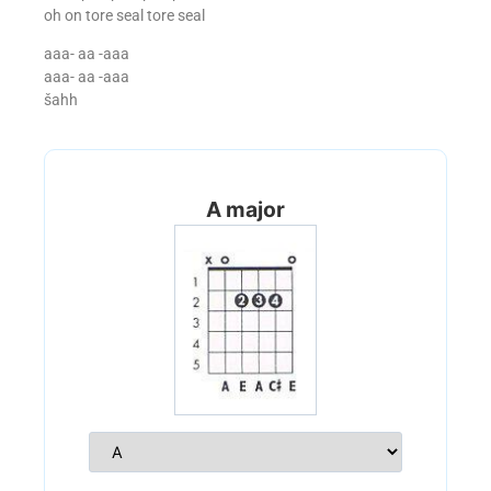
oh on tore seal tore seal
aaa- aa -aaa
aaa- aa -aaa
šahh
A major