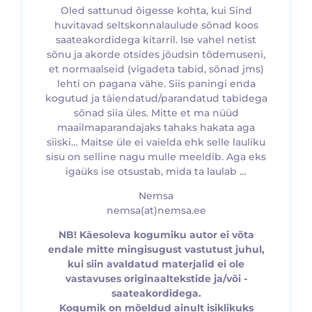
Oled sattunud õigesse kohta, kui Sind
huvitavad seltskonnalaulude sõnad koos
saateakordidega kitarril. Ise vahel netist
sõnu ja akorde otsides jõudsin tõdemuseni,
et normaalseid (vigadeta tabid, sõnad jms)
lehti on pagana vähe. Siis paningi enda
kogutud ja täiendatud/parandatud tabidega
sõnad siia üles. Mitte et ma nüüd
maailmaparandajaks tahaks hakata aga
siiski… Maitse üle ei vaielda ehk selle lauliku
sisu on selline nagu mulle meeldib. Aga eks
igaüks ise otsustab, mida ta laulab …
Nemsa
nemsa(at)nemsa.ee
NB! Käesoleva kogumiku autor ei võta
endale mitte mingisugust vastutust juhul,
kui siin avaldatud materjalid ei ole
vastavuses originaaltekstide ja/või -
saateakordidega.
Kogumik on mõeldud ainult isiklikuks