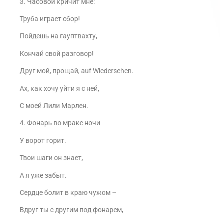
3. Часовой кричит мне:
Труба играет сбор!
Пойдешь на гауптвахту,
Кончай свой разговор!
Друг мой, прощай, auf Wiedersehen.
Ах, как хочу уйти я с ней,
С моей Лили Марлен.
4. Фонарь во мраке ночи
У ворот горит.
Твои шаги он знает,
А я уже забыт.
Сердце болит в краю чужом –
Вдруг ты с другим под фонарем,