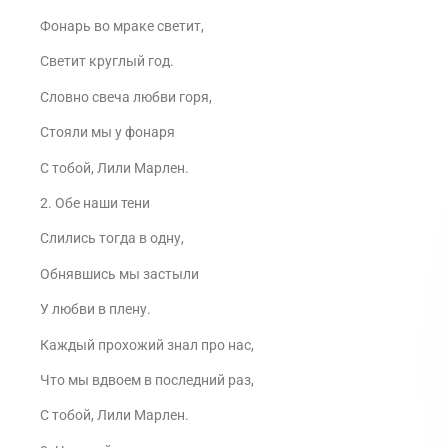
Фонарь во мраке светит,
Светит круглый год.
Словно свеча любви горя,
Стояли мы у фонаря
С тобой, Лили Марлен.
2. Обе наши тени
Слились тогда в одну,
Обнявшись мы застыли
У любви в плену.
Каждый прохожий знал про нас,
Что мы вдвоем в последний раз,
С тобой, Лили Марлен.