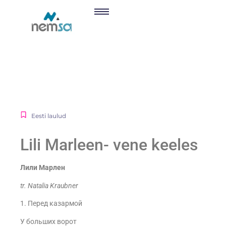
Eesti laulud
Lili Marleen- vene keeles
Лили Марлен
tr. Natalia Kraubner
1. Перед казармой
У больших ворот