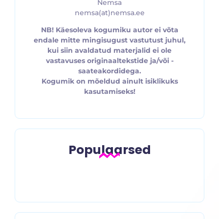
Nemsa
nemsa(at)nemsa.ee
NB! Käesoleva kogumiku autor ei võta
endale mitte mingisugust vastutust juhul,
kui siin avaldatud materjalid ei ole
vastavuses originaaltekstide ja/või -
saateakordidega.
Kogumik on mõeldud ainult isiklikuks
kasutamiseks!
Populaarsed
Lili Marleen- vene keeles