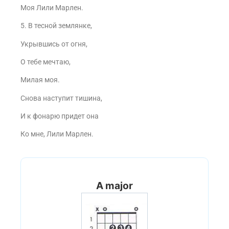
Моя Лили Марлен.
5. В тесной землянке,
Укрывшись от огня,
О тебе мечтаю,
Милая моя.
Снова наступит тишина,
И к фонарю придет она
Ко мне, Лили Марлен.
A major