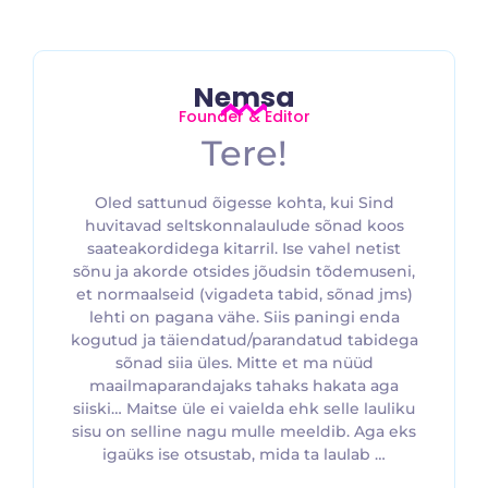
Nemsa
Founder & Editor
Tere!
Oled sattunud õigesse kohta, kui Sind
huvitavad seltskonnalaulude sõnad koos
saateakordidega kitarril. Ise vahel netist
sõnu ja akorde otsides jõudsin tõdemuseni,
et normaalseid (vigadeta tabid, sõnad jms)
lehti on pagana vähe. Siis paningi enda
kogutud ja täiendatud/parandatud tabidega
sõnad siia üles. Mitte et ma nüüd
maailmaparandajaks tahaks hakata aga
siiski… Maitse üle ei vaielda ehk selle lauliku
sisu on selline nagu mulle meeldib. Aga eks
igaüks ise otsustab, mida ta laulab …