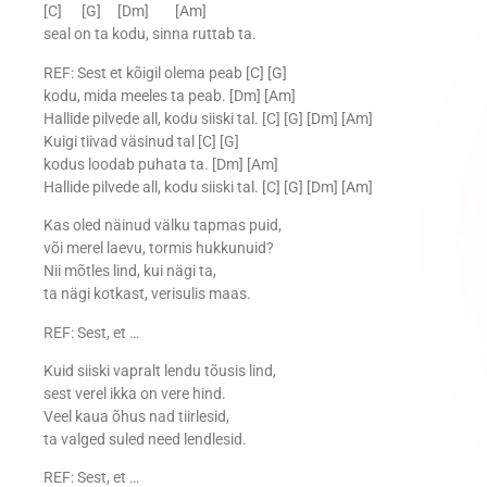
[C] [G] [Dm] [Am]
seal on ta kodu, sinna ruttab ta.
REF: Sest et kõigil olema peab [C] [G]
kodu, mida meeles ta peab. [Dm] [Am]
Hallide pilvede all, kodu siiski tal. [C] [G] [Dm] [Am]
Kuigi tiivad väsinud tal [C] [G]
kodus loodab puhata ta. [Dm] [Am]
Hallide pilvede all, kodu siiski tal. [C] [G] [Dm] [Am]
Kas oled näinud välku tapmas puid,
või merel laevu, tormis hukkunuid?
Nii mõtles lind, kui nägi ta,
ta nägi kotkast, verisulis maas.
REF: Sest, et …
Kuid siiski vapralt lendu tõusis lind,
sest verel ikka on vere hind.
Veel kaua õhus nad tiirlesid,
ta valged suled need lendlesid.
REF: Sest, et …