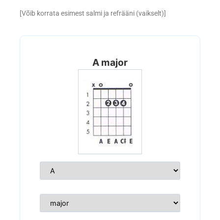
[Võib korrata esimest salmi ja refrääni (vaikselt)]
A major