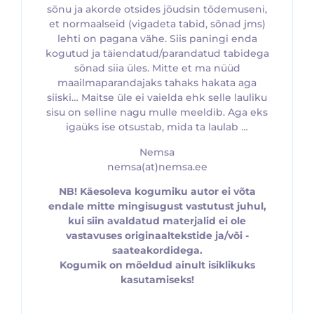
sõnu ja akorde otsides jõudsin tõdemuseni,
et normaalseid (vigadeta tabid, sõnad jms)
lehti on pagana vähe. Siis paningi enda
kogutud ja täiendatud/parandatud tabidega
sõnad siia üles. Mitte et ma nüüd
maailmaparandajaks tahaks hakata aga
siiski… Maitse üle ei vaielda ehk selle lauliku
sisu on selline nagu mulle meeldib. Aga eks
igaüks ise otsustab, mida ta laulab …
Nemsa
nemsa(at)nemsa.ee
NB! Käesoleva kogumiku autor ei võta
endale mitte mingisugust vastutust juhul,
kui siin avaldatud materjalid ei ole
vastavuses originaaltekstide ja/või -
saateakordidega.
Kogumik on mõeldud ainult isiklikuks
kasutamiseks!