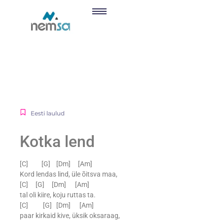
Eesti laulud
Kotka lend
[C] [G] [Dm] [Am]
Kord lendas lind, üle õitsva maa,
[C] [G] [Dm] [Am]
tal oli kiire, koju ruttas ta.
[C] [G] [Dm] [Am]
paar kirkaid kive, üksik oksaraag,