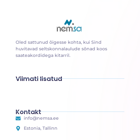
Oled sattunud õigesse kohta, kui Sind
huvitavad seltskonnalaulude sõnad koos
saateakordidega kitarril.
Viimati lisatud
Suusalumi
Sulle, emake
Sokukene
Rongisõit
Päkapikk
Põdra maja
Kontakt
info@nemsa.ee
Estonia, Tallinn