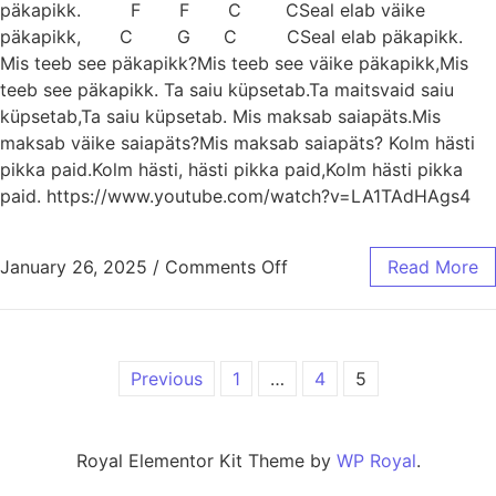
päkapikk. F F C CSeal elab väike
päkapikk, C G C CSeal elab päkapikk.
Mis teeb see päkapikk?Mis teeb see väike päkapikk,Mis
teeb see päkapikk. Ta saiu küpsetab.Ta maitsvaid saiu
küpsetab,Ta saiu küpsetab. Mis maksab saiapäts.Mis
maksab väike saiapäts?Mis maksab saiapäts? Kolm hästi
pikka paid.Kolm hästi, hästi pikka paid,Kolm hästi pikka
paid. https://www.youtube.com/watch?v=LA1TAdHAgs4
January 26, 2025
/
Comments Off
on Kes elab metsa sees
Read More
Previous
1
…
4
5
Posts pagination
Royal Elementor Kit Theme by
WP Royal
.